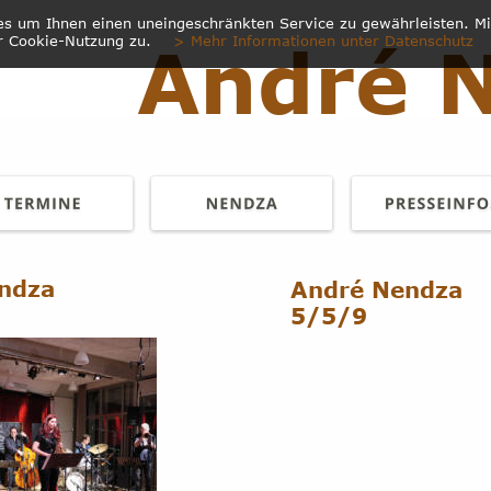
s um Ihnen einen uneingeschränkten Service zu gewährleisten. M
 Cookie-Nutzung zu.    
> Mehr Informationen unter Datenschutz
André 
ndza
André Nendza
5/5/9